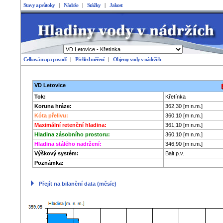
Stavy a průtoky
|
Nádrže
|
Srážky
|
Jakost
Celková mapa povodí
|
Přehled měření
|
Objemy vody v nádržích
Stavy a průtoky
VD Letovice
Tok:
Křetínka
Koruna hráze:
362,30 [m n.m.]
Kóta přelivu:
360,10 [m n.m.]
Maximální retenční hladina:
361,10 [m n.m.]
Hladina zásobního prostoru:
360,10 [m n.m.]
Hladina stálého nadržení:
346,90 [m n.m.]
Výškový systém:
Balt p.v.
Poznámka:
Přejít na bilanční data (měsíc)