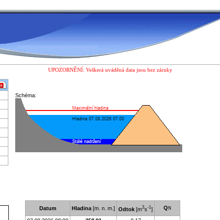
UPOZORNĚNÍ: Veškerá uváděná data jsou bez záruky
Schéma:
3
-1
Q
Datum
Hladina
[m. n. m.]
N
Odtok
[m
s
]