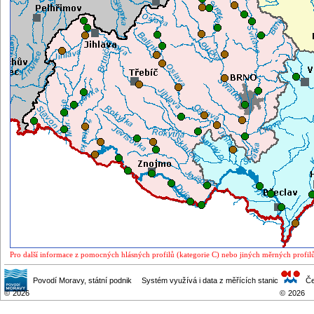
Pro další informace z pomocných hlásných profilů (kategorie C) nebo jiných měrných profilů
Povodí Moravy
, státní podnik
Systém využívá i data z měřících stanic
Če
©
2026
©
2026