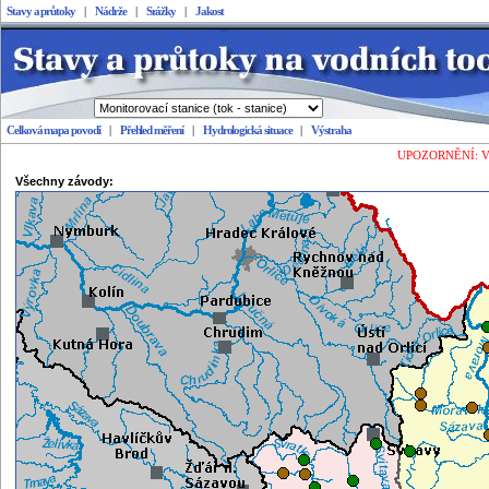
Stavy a průtoky
|
Nádrže
|
Srážky
|
Jakost
Celková mapa povodí
|
Přehled měření
|
Hydrologická situace
|
Výstraha
Stavy a průtoky
UPOZORNĚNÍ: Vešk
Všechny závody: