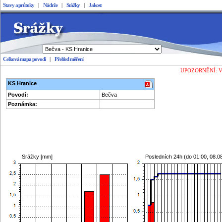
Stavy a průtoky
|
Nádrže
|
Srážky
|
Jakost
Celková mapa povodí
|
Přehled měření
Stavy a průtoky
UPOZORNĚNÍ: Vešk
KS Hranice
Povodí:
Bečva
Poznámka:
Srážky [mm]
Posledních 24h (do
01:00, 08.0