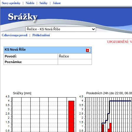
Stavy a průtoky
|
Nádrže
|
Srážky
|
Jakost
Celková mapa povodí
|
Přehled měření
Stavy a průtoky
UPOZORNĚNÍ: Vešk
KS Nová Říše
Povodí:
Řečice
Poznámka:
Srážky [mm]
Posledních 24h (do
22:00, 06.0