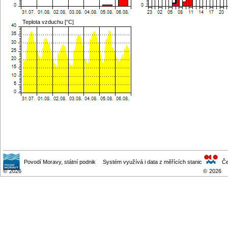
Teplota vzduchu [°C]
Povodí Moravy
, státní podnik
Systém využívá i data z měřících stanic
Če
©
2026
©
2026