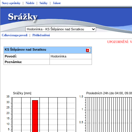
Stavy a průtoky
|
Nádrže
|
Srážky
|
Jakost
Celková mapa povodí
|
Přehled měření
Stavy a průtoky
UPOZORNĚNÍ: Vešk
KS Štěpánov nad Svratkou
Povodí:
Hodonínka
Poznámka:
Srážky [mm]
Posledních 24h (do
04:00, 09.0