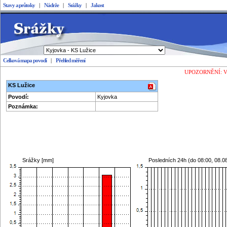
Stavy a průtoky
|
Nádrže
|
Srážky
|
Jakost
Celková mapa povodí
|
Přehled měření
Stavy a průtoky
UPOZORNĚNÍ: Vešk
KS Lužice
Povodí:
Kyjovka
Poznámka:
Srážky [mm]
Posledních 24h (do
08:00, 08.0