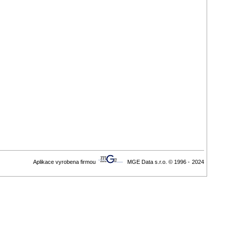
Aplikace vyrobena firmou
MGE Data s.r.o. © 1996 -
2024