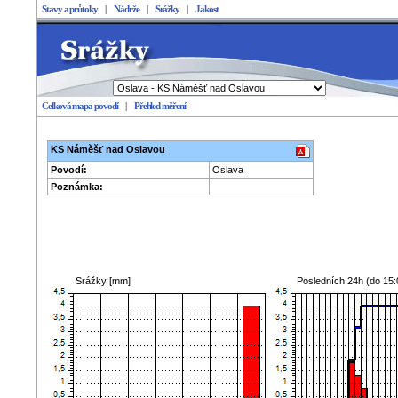
Stavy a průtoky
|
Nádrže
|
Srážky
|
Jakost
Celková mapa povodí
|
Přehled měření
Stavy a průtoky
KS Náměšť nad Oslavou
Povodí:
Oslava
Poznámka:
Srážky [mm]
Posledních 24h (do
15: