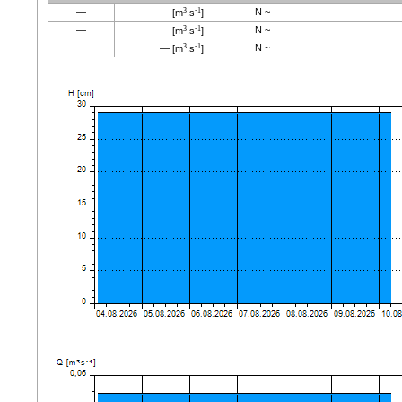
—
3
-1
N ~
—
[m
.s
]
—
3
-1
N ~
—
[m
.s
]
—
3
-1
N ~
—
[m
.s
]