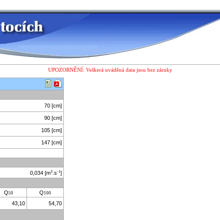
UPOZORNĚNÍ: Veškerá uváděná data jsou bez záruky
70
[cm]
90
[cm]
105
[cm]
147
[cm]
3
-1
0,034
[m
.s
]
Q
Q
50
100
43,10
54,70