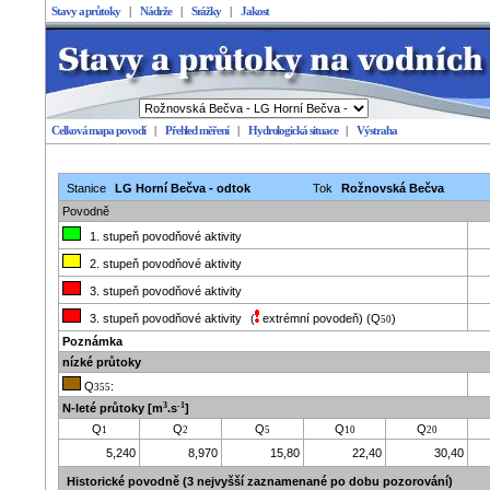
Stavy a průtoky
|
Nádrže
|
Srážky
|
Jakost
Celková mapa povodí
|
Přehled měření
|
Hydrologická situace
|
Výstraha
Stavy a průtoky
Stanice
LG Horní Bečva - odtok
Tok
Rožnovská Bečva
Povodně
1. stupeň povodňové aktivity
2. stupeň povodňové aktivity
3. stupeň povodňové aktivity
3. stupeň povodňové aktivity
(
extrémní povodeň
)
(Q
)
50
Poznámka
nízké průtoky
Q
:
355
3
-1
N-leté průtoky
[m
.s
]
Q
Q
Q
Q
Q
1
2
5
10
20
5,240
8,970
15,80
22,40
30,40
Historické povodně (3 nejvyšší zaznamenané po dobu pozorování)