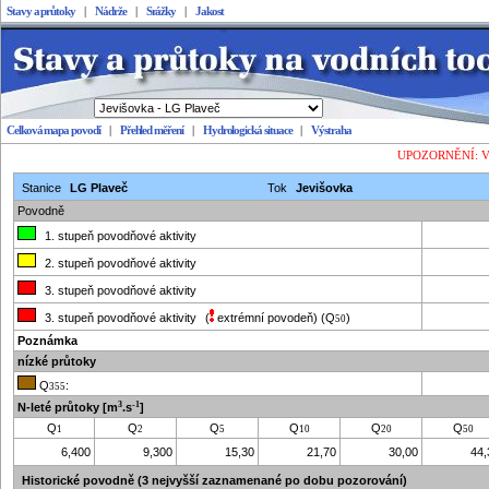
Stavy a průtoky
|
Nádrže
|
Srážky
|
Jakost
Celková mapa povodí
|
Přehled měření
|
Hydrologická situace
|
Výstraha
Stavy a průtoky
UPOZORNĚNÍ: Vešk
Stanice
LG Plaveč
Tok
Jevišovka
Povodně
1. stupeň povodňové aktivity
2. stupeň povodňové aktivity
3. stupeň povodňové aktivity
3. stupeň povodňové aktivity
(
extrémní povodeň
)
(Q
)
50
Poznámka
nízké průtoky
Q
:
355
3
-1
N-leté průtoky
[m
.s
]
Q
Q
Q
Q
Q
Q
1
2
5
10
20
50
6,400
9,300
15,30
21,70
30,00
44,
Historické povodně (3 nejvyšší zaznamenané po dobu pozorování)