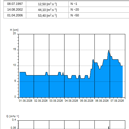
08.07.1997
3
-1
N ~
1
12,50
[m
.s
]
14.08.2002
3
-1
N ~
20
44,10
[m
.s
]
01.04.2006
3
-1
N ~
50
53,40
[m
.s
]