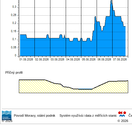
Příčný profil
Povodí Moravy
, státní podnik
Systém využívá i data z měřících stanic
Če
©
2026
©
2026