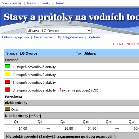
Stavy a průtoky
|
Nádrže
|
Srážky
|
Jakost
Celková mapa povodí
|
Přehled měření
|
Hydrologická situace
|
Výstraha
Stavy a průtoky
UPOZORNĚNÍ: Vešk
Stanice
LG Dvorce
Tok
Jihlava
Povodně
1. stupeň povodňové aktivity
2. stupeň povodňové aktivity
3. stupeň povodňové aktivity
3. stupeň povodňové aktivity
(
extrémní povodeň
)
(Q
)
50
Poznámka
nízké průtoky
Q
:
355
3
-1
N-leté průtoky
[m
.s
]
Q
Q
Q
Q
Q
Q
1
2
5
10
20
50
14,00
—
26,80
34,80
—
60,
Historické povodně (3 nejvyšší zaznamenané po dobu pozorování)